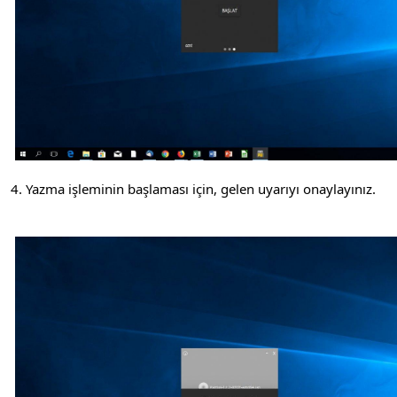
4. Yazma işleminin başlaması için, gelen uyarıyı onaylayınız.