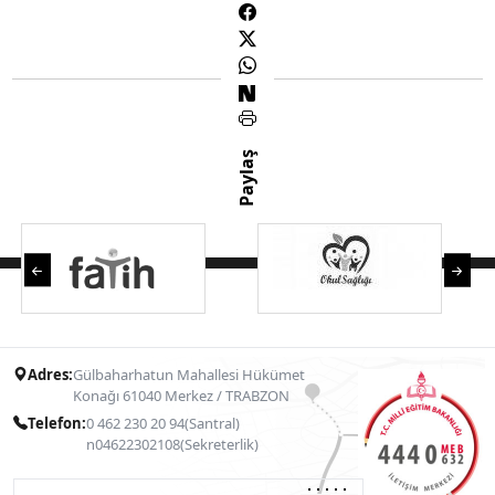
Paylaş
Adres:
Gülbaharhatun Mahallesi Hükümet
Konağı 61040 Merkez / TRABZON
Telefon:
0 462 230 20 94(Santral)
n04622302108(Sekreterlik)