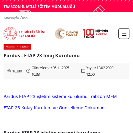
TRABZON İL MİLLÎ EĞİTİM MÜDÜRLÜĞÜ
/
Anasayfa
RSS
T.C. MİLLİ EĞİTİM
BAKANLIĞI
Anasayfa
Sayfalar
Pardus - ETAP 23 İmaj Kurulumu
Güncelleme : 05.11.2025
Yayın : 13.02.2020
16380
10:33
12:00
Pardus ETAP 23 işletim sistemi kurulumu Trabzon MEM
ETAP 23 Kolay Kurulum ve Güncelleme Dokümanı
Pardus ETAP 23 işletim sistemi kurulumu