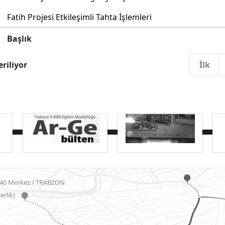
Fatih Projesi Etkileşimli Tahta İşlemleri
Başlık
eriliyor
İlk
040 Merkez / TRABZON
erlik)