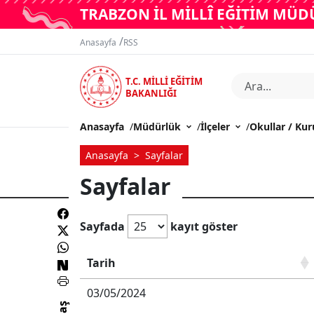
TRABZON İL MİLLÎ EĞİTİM MÜ
/
Anasayfa
RSS
T.C. MİLLİ EĞİTİM
BAKANLIĞI
Anasayfa
/
Müdürlük
/
İlçeler
/
Okullar / Ku
Anasayfa
Sayfalar
Sayfalar
Sayfada
kayıt göster
Tarih
03/05/2024