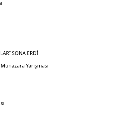
ı
ULARI SONA ERDİ
i Münazara Yarışması
sı