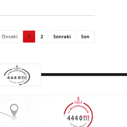
Önceki
1
2
Sonraki
Son