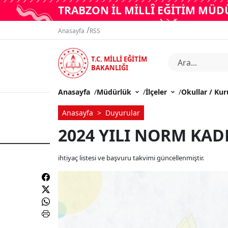
TRABZON İL MİLLÎ EĞİTİM MÜ
/
Anasayfa
RSS
T.C. MİLLİ EĞİTİM
BAKANLIĞI
Anasayfa
/
Müdürlük
/
İlçeler
/
Okullar / Ku
Anasayfa
Duyurular
2024 YILI NORM KAD
ihtiyaç listesi ve başvuru takvimi güncellenmiştir.