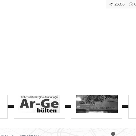
25056
G