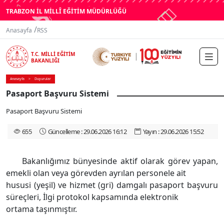
TRABZON İL MİLLÎ EĞİTİM MÜDÜRLÜĞÜ
/
Anasayfa
RSS
T.C. MİLLİ EĞİTİM
BAKANLIĞI
Anasayfa
Duyurular
Pasaport Başvuru Sistemi
Pasaport Başvuru Sistemi
655
Güncelleme : 29.06.2026 16:12
Yayın : 29.06.2026 15:52
Bakanlığımız bünyesinde aktif olarak görev yapan,
emekli olan veya görevden ayrılan personele ait
hususi (yeşil) ve hizmet (gri) damgalı pasaport başvuru
süreçleri, İlgi protokol kapsamında elektronik
ortama taşınmıştır.