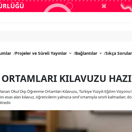
DÜRLÜĞÜ
rumlar
/
Projeler ve Süreli Yayınlar
/
Bağlantılar
/
Sıkça Sorula
 ORTAMLARI KILAVUZU HAZ
zırlanan Okul Dışı Öğrenme Ortamları Kılavuzu, Türkiye Yüzyılı Eğitim Vizyonu
ni esas alan kılavuz, öğrencilerin yalnızca sınıf ortamıyla sınırlı kalmadan; 
ktedir.