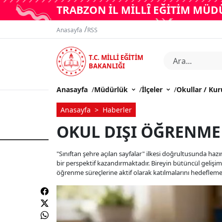
TRABZON İL MİLLÎ EĞİTİM MÜ
/
Anasayfa
RSS
T.C. MİLLİ EĞİTİM
BAKANLIĞI
Anasayfa
/
Müdürlük
/
İlçeler
/
Okullar / Ku
Anasayfa
Haberler
OKUL DIŞI ÖĞRENME
"Sınıftan şehre açılan sayfalar" ilkesi doğrultusunda ha
bir perspektif kazandırmaktadır. Bireyin bütüncül gelişimi
öğrenme süreçlerine aktif olarak katılmalarını hedefleme