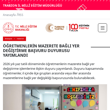
TRABZON İL MİLLÎ EĞİTİM MÜDÜRLÜĞÜ
/
Anasayfa
RSS
T.C. MİLLİ EĞİTİM
BAKANLIĞI
Anasayfa
Haberler
ÖĞRETMENLERİN MAZERETE BAĞLI YER
DEĞİŞTİRME BAŞVURU DUYURUSU
YAYIMLANDI
2026 yılı yaz tatili döneminde öğretmenlerin mazerete bağlı yer
değiştirme işlemlerine ilişkin duyuru yayımlandı. Duyuru kapsamında
öğretmenler, il içinde ilçe grupları arasında veya iller arasında
mazeretlerine bağlı yer değişikliği başvurusunda bulunabilecek.