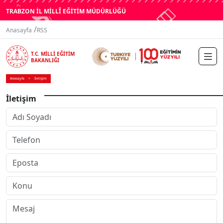
TRABZON İL MİLLÎ EĞİTİM MÜDÜRLÜĞÜ
/
Anasayfa
RSS
T.C. MİLLİ EĞİTİM
BAKANLIĞI
Anasayfa
İletişim
İletişim