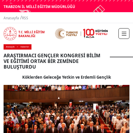
TRABZON İL MİLLÎ EĞİTİM MÜDÜRLÜĞÜ
/
Anasayfa
RSS
T.C. MİLLİ EĞİTİM
BAKANLIĞI
Anasayfa
Haberler
ARAŞTIRMACI GENÇLER KONGRESİ BİLİM
VE EĞİTİMİ ORTAK BİR ZEMİNDE
BULUŞTURDU
Köklerden Geleceğe Yetkin ve Erdemli Gençlik