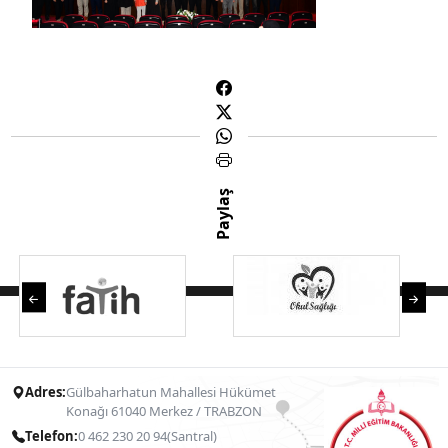
Paylaş
Adres:
Gülbaharhatun Mahallesi Hükümet
Konağı 61040 Merkez / TRABZON
Telefon:
0 462 230 20 94(Santral)