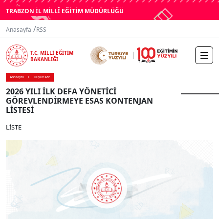
TRABZON İL MİLLÎ EĞİTİM MÜDÜRLÜĞÜ
/
Anasayfa
RSS
T.C. MİLLİ EĞİTİM
BAKANLIĞI
Anasayfa
Duyurular
2026 YILI İLK DEFA YÖNETİCİ
GÖREVLENDİRMEYE ESAS KONTENJAN
LİSTESİ
LİSTE